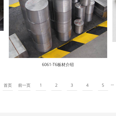
6061-T6板材介绍
首页
前一页
1
2
3
4
5
···